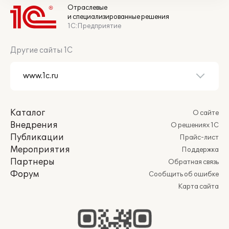
Отраслевые
и специализированные решения
1С:Предприятие
Другие сайты 1С
Каталог
О сайте
Внедрения
О решениях 1С
Публикации
Прайс-лист
Мероприятия
Поддержка
Партнеры
Обратная связь
Форум
Сообщить об ошибке
Карта сайта