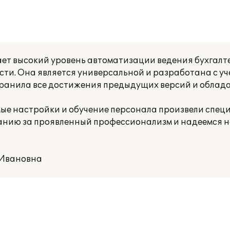
ает высокий уровень автоматизации ведения бухгалте
ости. Она является универсальной и разработана с у
охранила все достижения предыдущих версий и облад
мые настройки и обучение персонала произвели спе
мпанию за проявленный профессионализм и надеемся 
 Ивановна