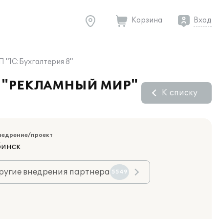
Корзина
Вход
 "1С:Бухгалтерия 8"
фии "РЕКЛАМНЫЙ МИР"
К списку
недрение/проект
бинск
ругие внедрения партнера
5549