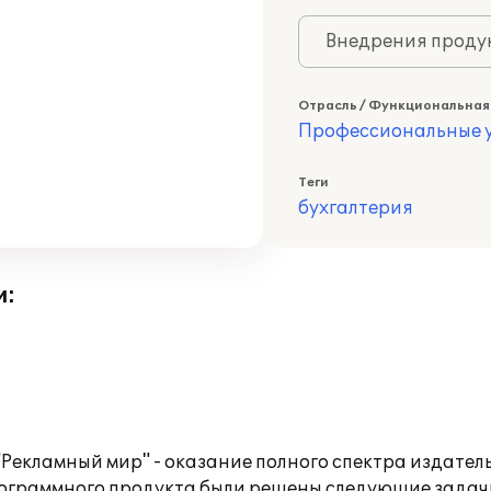
Внедрения продук
Отрасль / Функциональная
Профессиональные у
Теги
бухгалтерия
и:
екламный мир" - оказание полного спектра издатель
рограммного продукта были решены следующие задач