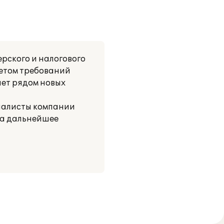
рского и налогового
четом требований
ает рядом новых
циалисты компании
на дальнейшее