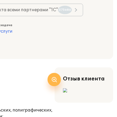
та всеми партнерами "1С"
575686
 задача
слуги
Отзыв клиента
ских, полиграфических,
и: