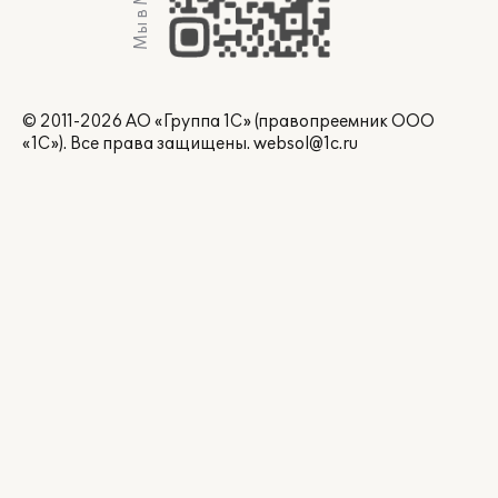
Мы в Max
© 2011-2026 АО «Группа 1С» (правопреемник ООО
«1С»). Все права защищены.
websol@1c.ru