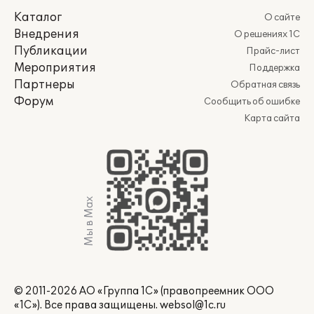
Каталог
О сайте
Внедрения
О решениях 1С
Публикации
Прайс-лист
Мероприятия
Поддержка
Партнеры
Обратная связь
Форум
Сообщить об ошибке
Карта сайта
Мы в Max
© 2011-2026 АО «Группа 1С» (правопреемник ООО
«1С»). Все права защищены.
websol@1c.ru