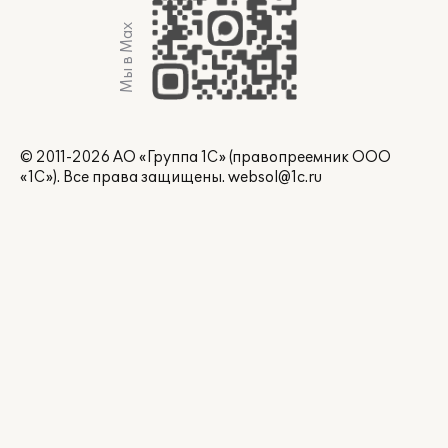
Мы в Max
© 2011-2026 АО «Группа 1С» (правопреемник ООО
«1С»). Все права защищены.
websol@1c.ru