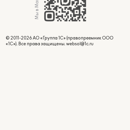
Мы в Max
© 2011-2026 АО «Группа 1С» (правопреемник ООО
«1С»). Все права защищены.
websol@1c.ru