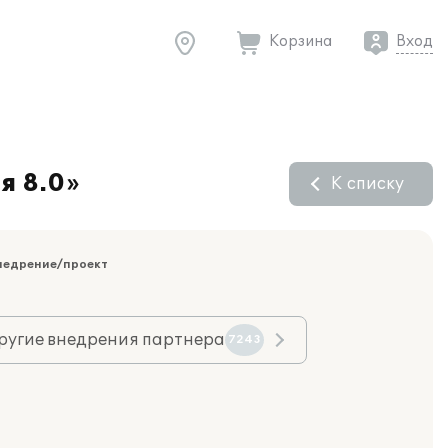
Корзина
Вход
я 8.0»
К списку
недрение/проект
ругие внедрения партнера
7243