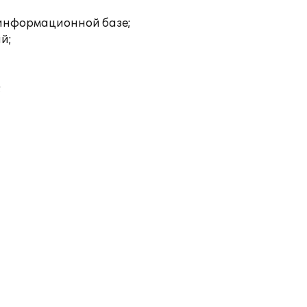
 информационной базе;
й;
;