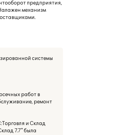
ентооборот предприятия,
 Налажен механизм
поставщиками.
изированной системы
осечных работ в
бслуживание, ремонт
:Торговля и Склад
Склад 7.7" была