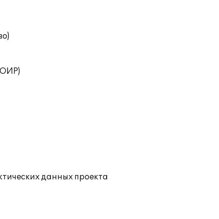
во)
ТОИР)
ктических данных проекта