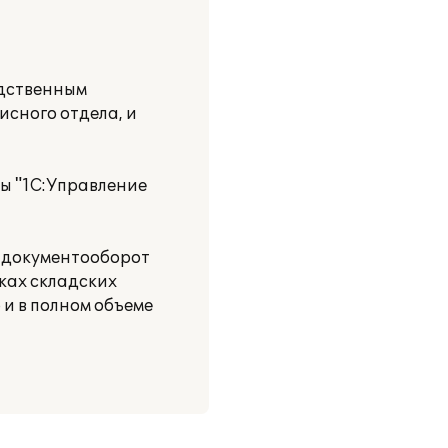
одственным
исного отдела, и
ы "1С:Управление
н документооборот
ках складских
и в полном объеме