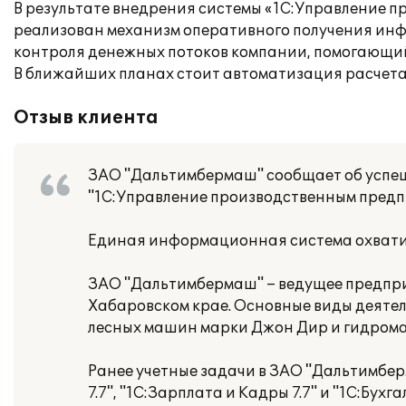
В результате внедрения системы «1С:Управление 
реализован механизм оперативного получения инф
контроля денежных потоков компании, помогающий
В ближайших планах стоит автоматизация расчета
Отзыв клиента
ЗАО "Дальтимбермаш" сообщает об успе
"1С:Управление производственным предп
Единая информационная система охватил
ЗАО "Дальтимбермаш" – ведущее предприя
Хабаровском крае. Основные виды деяте
лесных машин марки Джон Дир и гидром
Ранее учетные задачи в ЗАО "Дальтимбер
7.7", "1С:Зарплата и Кадры 7.7" и "1С:Бух