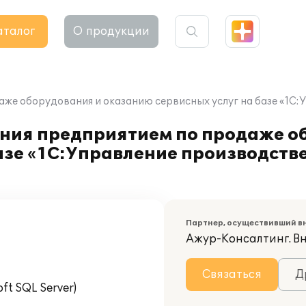
аталог
О продукции
аже оборудования и оказанию сервисных услуг на базе «1С:
ения предприятием по продаже о
базе «1С:Управление производст
Партнер, осуществивший в
Ажур-Консалтинг. В
Связаться
Д
t SQL Server)