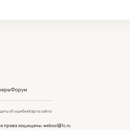
неры
Форум
ить об ошибке
Карта сайта
Все права защищены.
websol@1c.ru