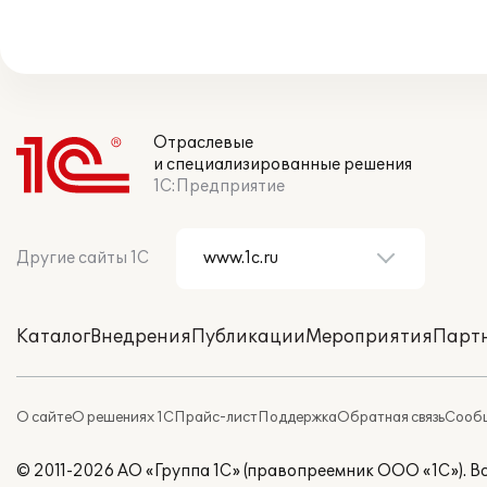
Отраслевые
и специализированные решения
1С:Предприятие
Другие сайты 1С
Каталог
Внедрения
Публикации
Мероприятия
Парт
О сайте
О решениях 1С
Прайс-лист
Поддержка
Обратная связь
Сообщ
© 2011-2026 АО «Группа 1С» (правопреемник ООО «1С»). 