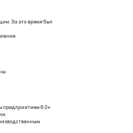
ии. За это время был
вление
ны:
м предприятием 8.0»
ии.
роизводственным