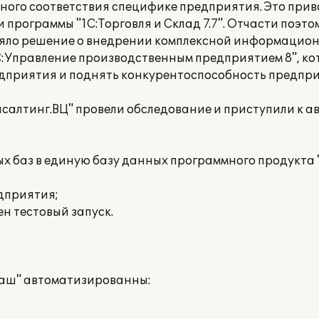
ного соответствия специфике предприятия. Это прив
рограммы "1С:Торговля и Склад 7.7". Отчасти поэтом
яло решение о внедрении комплексной информацион
:Управление производственным предприятием 8", ко
дприятия и поднять конкурентоспособность предприя
салтинг.ВЦ" провели обследование и приступили к а
х баз в единую базу данных программного продукта
дприятия;
ен тестовый запуск.
маш" автоматизированны: