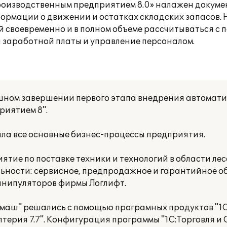
производственным предприятием 8.0» налажен докум
ормации о движении и остатках складских запасов.
 своевременно и в полном объеме рассчитываться с 
 заработной платы и управление персоналом.
шном завершении первого этапа внедрения автомат
риятием 8".
а все основные бизнес-процессы предприятия.
тие по поставке техники и технологий в области лес
льности: сервисное, предпродажное и гарантийное о
анипуляторов фирмы Логлифт.
маш" решались с помощью програмных продуктов "1С
галтерия 7.7". Конфигурация программы "1С:Торговля и 