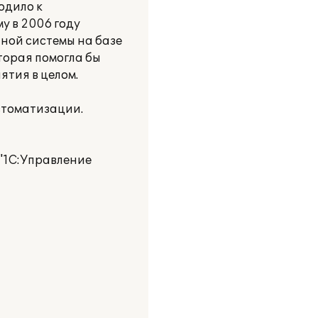
одило к
у в 2006 году
ной системы на базе
торая помогла бы
тия в целом.
втоматизации.
 "1С:Управление