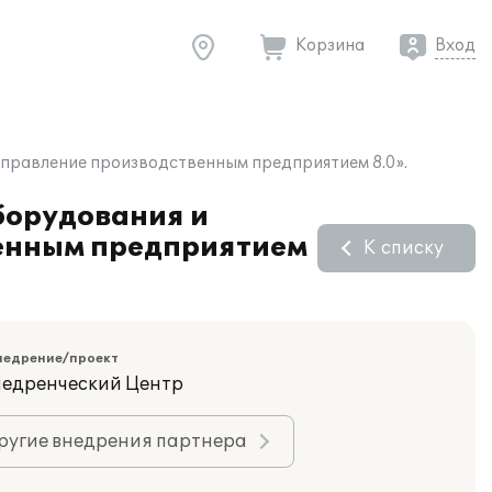
Корзина
Вход
Управление производственным предприятием 8.0».
борудования и
венным предприятием
К списку
недрение/проект
недренческий Центр
ругие внедрения партнера