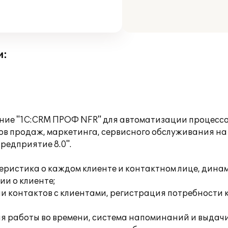
и:
ние "1C:CRM ПРОФ NFR" для автоматизации процессо
в продаж, маркетинга, сервисного обслуживания на 
редприятие 8.0".
теристика о каждом клиенте и контактном лице, дин
ии о клиенте;
рии контактов с клиентами, регистрация потребност
я работы во времени, система напоминаний и выдач