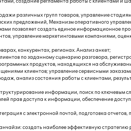
ентами, создание регламента работы с клиентами и ш
родажи различных групп товаров, управление стадия
еских предложений, Механизм оперативного управлен
мами позволяет создать единое информационное прос
иентов, управление маркетинговыми компаниями, оце
варах, конкурентах, регионах. Анализ анкет;
 клиентов по заданному сценарию разговора, регистр
программных продуктов, находящихся на обслуживани
ащениями клиентов; управление сервисными заказа
одаж, анализ состояния работы с клиентами, резуль
, структурирование информации, поиск по ключевым с
лей прав доступа к информации, обеспечение доступ
еграция с электронной почтой, подготовка отчетов,
нчайзи: создать наиболее эффективную стратегию р