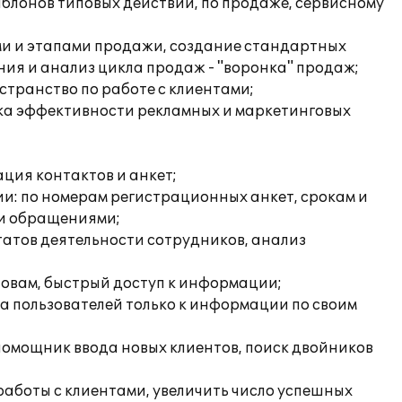
аблонов типовых действий, по продаже, сервисному
ми и этапами продажи, создание стандартных
ия и анализ цикла продаж - "воронка" продаж;
транство по работе с клиентами;
нка эффективности рекламных и маркетинговых
ация контактов и анкет;
и: по номерам регистрационных анкет, срокам и
ми обращениями;
татов деятельности сотрудников, анализ
ловам, быстрый доступ к информации;
а пользователей только к информации по своим
 помощник ввода новых клиентов, поиск двойников
аботы с клиентами, увеличить число успешных