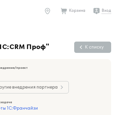
Корзина
Вход
"1С:CRM Проф"
К списку
недрение/проект
ругие внедрения партнера
 задача
оты 1С:Франчайзи