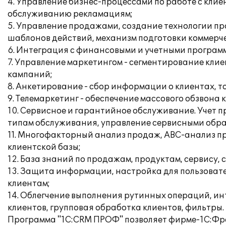
4. Управление бизнес-процессами по работе с кли
обслуживанию рекламациям;
5. Управление продажами, создание технологии п
шаблонов действий, механизм подготовки коммерч
6. Интеграция с финансовыми и учетными програм
7. Управление маркетингом - сегментирование кл
кампаний;
8. Анкетирование - сбор информации о клиентах, то
9. Телемаркетинг - обеспечение массового обзвона
10. Сервисное и гарантийное обслуживание. Учет 
типам обслуживания, управление сервисными обр
11. Многофакторный анализ продаж, АВС-анализ пр
клиентской базы;
12. База знаний по продажам, продуктам, сервису
13. Защита информации, настройка для пользовате
клиентам;
14. Облегчение выполнения рутинных операций, инт
клиентов, групповая обработка клиентов, фильтры.
Программа "1С:CRM ПРОФ" позволяет фирме-1С:Фра