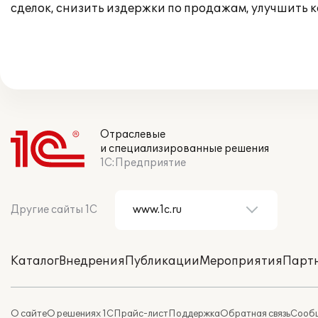
сделок, снизить издержки по продажам, улучшить к
Отраслевые
и специализированные решения
1С:Предприятие
Другие сайты 1С
Каталог
Внедрения
Публикации
Мероприятия
Парт
О сайте
О решениях 1С
Прайс-лист
Поддержка
Обратная связь
Сообщ