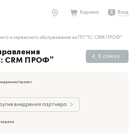
Корзина
Вход
ного и сервисного обслуживания на ПП "1С: CRM ПРОФ"
правления
К списку
С: CRM ПРОФ"
недрение/проект
ругие внедрения партнера
 задача