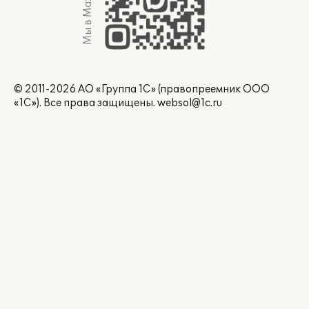
Мы в Max
© 2011-2026 АО «Группа 1С» (правопреемник ООО
«1С»). Все права защищены.
websol@1c.ru