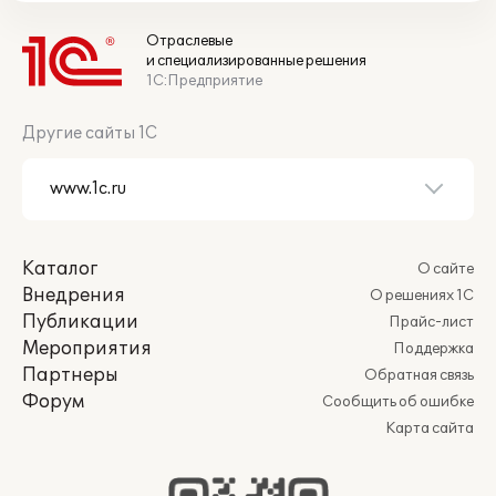
Отраслевые
и специализированные решения
1С:Предприятие
Другие сайты 1С
Каталог
О сайте
Внедрения
О решениях 1С
Публикации
Прайс-лист
Мероприятия
Поддержка
Партнеры
Обратная связь
Форум
Сообщить об ошибке
Карта сайта