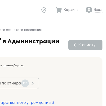
Корзина
Вход
го сельского поселения
" в Администрации
К списку
недрение/проект
"
я партнера
117
дарственного учреждения 8