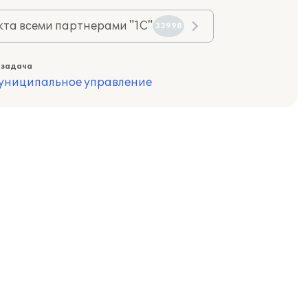
та всеми партнерами "1С"
33998
 задача
муниципальное управление