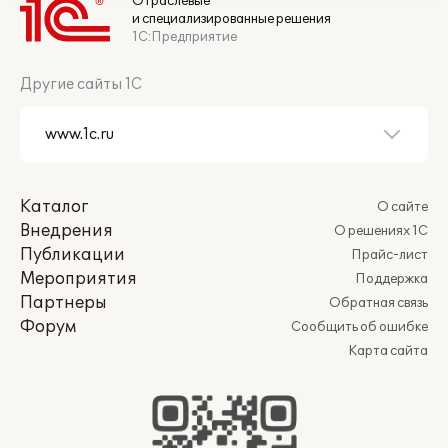
Отраслевые
и специализированные решения
1С:Предприятие
Другие сайты 1С
Каталог
О сайте
Внедрения
О решениях 1С
Публикации
Прайс-лист
Мероприятия
Поддержка
Партнеры
Обратная связь
Форум
Сообщить об ошибке
Карта сайта