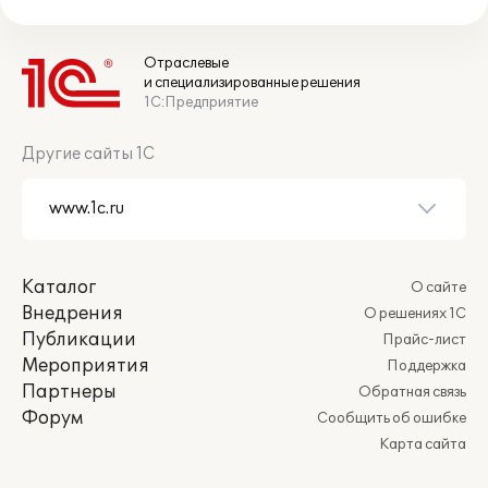
Отраслевые
и специализированные решения
1С:Предприятие
Другие сайты 1С
Каталог
О сайте
Внедрения
О решениях 1С
Публикации
Прайс-лист
Мероприятия
Поддержка
Партнеры
Обратная связь
Форум
Сообщить об ошибке
Карта сайта