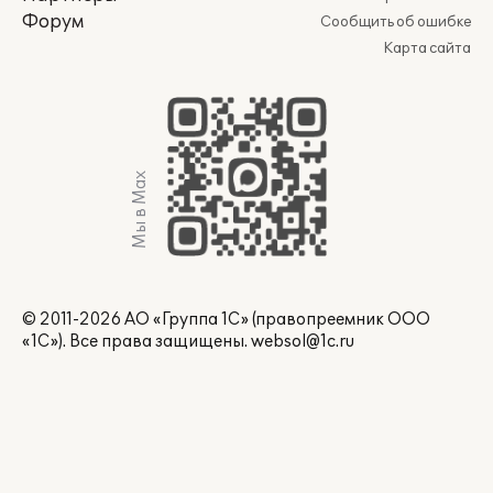
Форум
Сообщить об ошибке
Карта сайта
Мы в Max
© 2011-2026 АО «Группа 1С» (правопреемник ООО
«1С»). Все права защищены.
websol@1c.ru