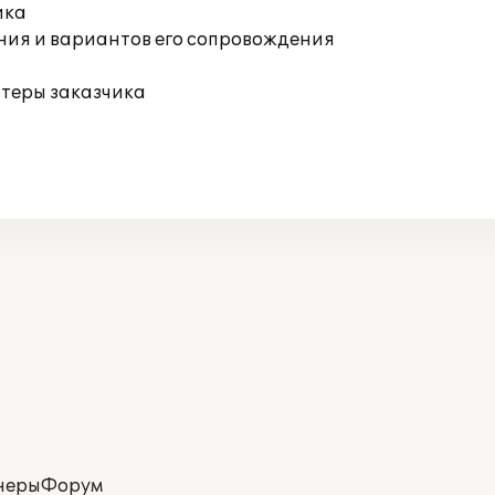
ика
ния и вариантов его сопровождения
ютеры заказчика
неры
Форум