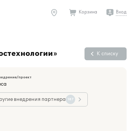
Корзина
Вход
остехнологии»
К списку
недрение/проект
еса
ругие внедрения партнера
187