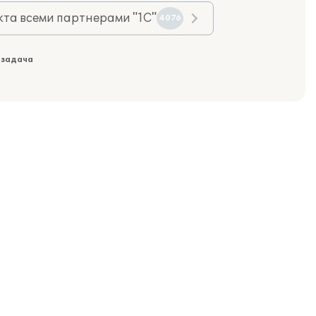
та всеми партнерами "1С"
4076
 задача