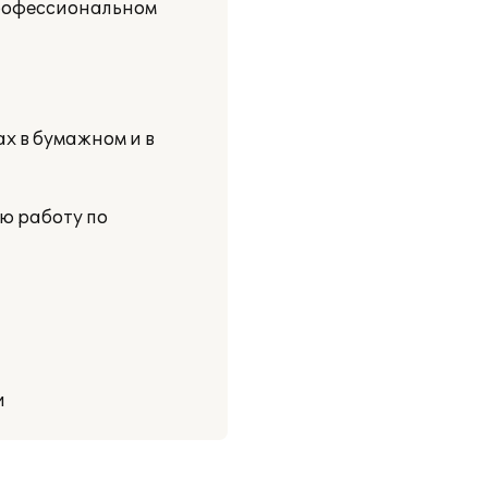
профессиональном
х в бумажном и в
ю работу по
и