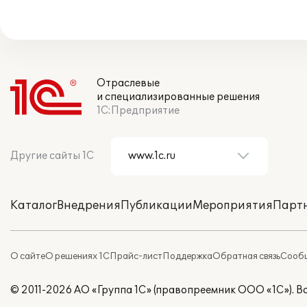
Отраслевые
и специализированные решения
1С:Предприятие
Другие сайты 1С
Каталог
Внедрения
Публикации
Мероприятия
Парт
О сайте
О решениях 1С
Прайс-лист
Поддержка
Обратная связь
Сообщ
© 2011-2026 АО «Группа 1С» (правопреемник ООО «1С»). 