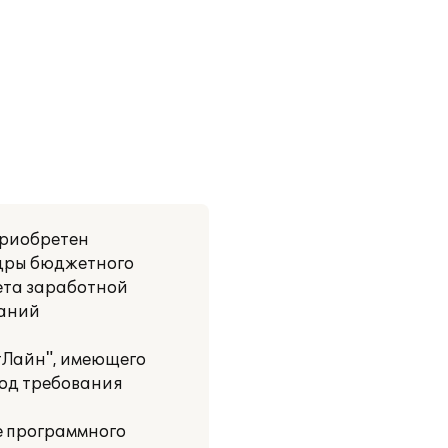
приобретен
адры бюджетного
ета заработной
ваний
тЛайн", имеющего
од требования
е программного