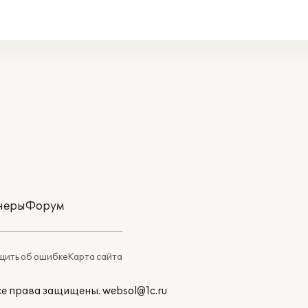
неры
Форум
ить об ошибке
Карта сайта
Все права защищены.
websol@1c.ru