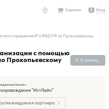
Корзина
Вход
етного учреждения 8" в МВД РФ по Прокопьевскому
рганизации с помощью
по Прокопьевскому
К списку
недрение/проект
Сопровождения "ИстЛайн"
ругие внедрения партнера