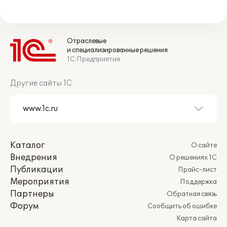
Отраслевые
и специализированные решения
1С:Предприятие
Другие сайты 1С
Каталог
О сайте
Внедрения
О решениях 1С
Публикации
Прайс-лист
Мероприятия
Поддержка
Партнеры
Обратная связь
Форум
Сообщить об ошибке
Карта сайта