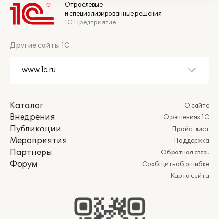
Отраслевые
и специализированные решения
1С:Предприятие
Другие сайты 1С
Каталог
О сайте
Внедрения
О решениях 1С
Публикации
Прайс-лист
Мероприятия
Поддержка
Партнеры
Обратная связь
Форум
Сообщить об ошибке
Карта сайта