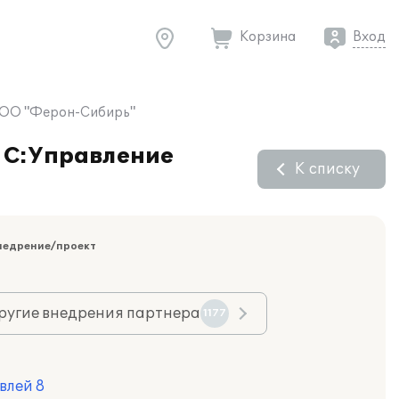
Корзина
Вход
 ООО "Ферон-Сибирь"
"1С:Управление
К списку
недрение/проект
ругие внедрения партнера
1177
влей 8