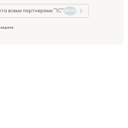
та всеми партнерами "1С"
89290
 задача