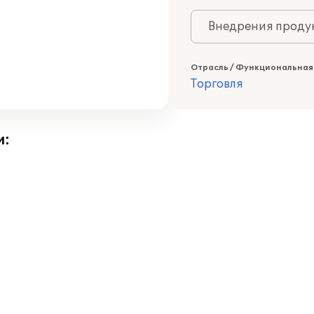
Внедрения продук
Отрасль / Функциональная
Торговля
и: