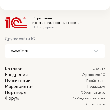
Отраслевые
и специализированные решения
1С:Предприятие
Другие сайты 1С
Каталог
О сайте
Внедрения
О решениях 1С
Публикации
Прайс-лист
Мероприятия
Поддержка
Партнеры
Обратная связь
Форум
Сообщить об ошибке
Карта сайта