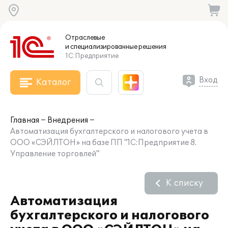
Отраслевые
и специализированные
решения
1С:Предприятие
Вход
Каталог
Главная
Внедрения
Автоматизация бухгалтерского и налогового учета в
ООО «СЭЙЛТОН» на базе ПП "1С:Предприятие 8.
Управление торговлей"
К списку
Автоматизация
бухгалтерского и налогового