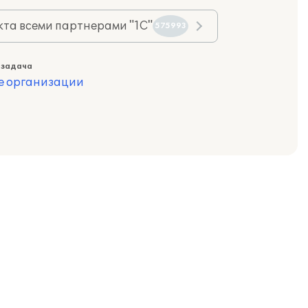
та всеми партнерами "1С"
575993
 задача
е организации