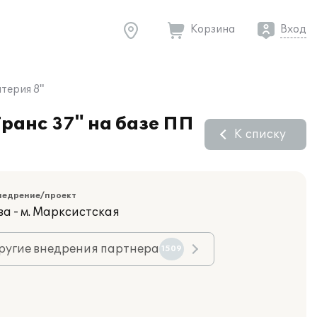
Корзина
Вход
терия 8"
ранс 37" на базе ПП
К списку
недрение/проект
ва - м. Марксистская
ругие внедрения партнера
1509