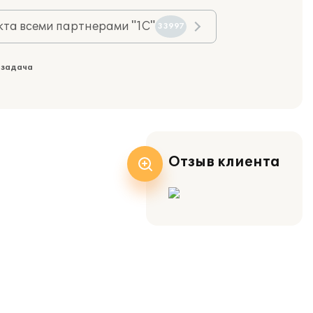
та всеми партнерами "1С"
33997
 задача
Отзыв клиента