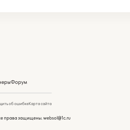
неры
Форум
ить об ошибке
Карта сайта
Все права защищены.
websol@1c.ru