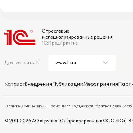
Отраслевые
и специализированные решения
1С:Предприятие
Другие сайты 1С
Каталог
Внедрения
Публикации
Мероприятия
Парт
О сайте
О решениях 1С
Прайс-лист
Поддержка
Обратная связь
Сообщ
© 2011-2026 АО «Группа 1С» (правопреемник ООО «1С»). 