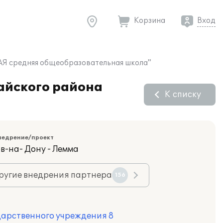
Корзина
Вход
Я средняя общеобразовательная школа"
айского района
К списку
недрение/проект
в-на- Дону - Лемма
ругие внедрения партнера
156
дарственного учреждения 8