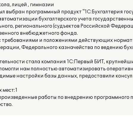
ла, лицей , гимназии
ыл выбран программный продукт "1С:Бухгалтерия го
я автоматизации бухгалтерского учета государственн
ого, регионального (судъектов Российской Федерац
твенного внебюджетного фонда.
 с требованиями и положениями действующих нормат
рации, Федерального казначейства по ведению бухг
ельности стала компания 1С:Первый БИТ, крупнейш
помогли нам полностью автоматизировать оперативн
димые настройки базы данных, предоставили консул
 мест:1
произведенные работы по внедрению программного п
ство.