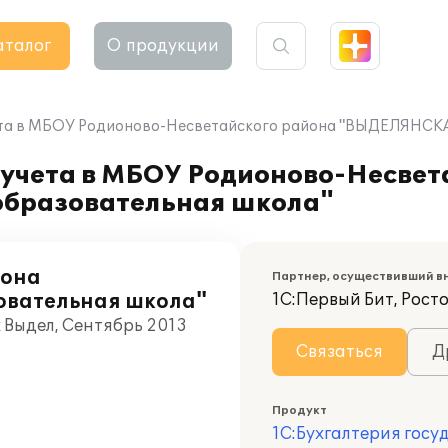
аталог
О продукции
ета в МБОУ Родионово-Несветайского района "ВЫДЕЛЯНСКА
 учета в МБОУ Родионово-Несвет
бразовательная школа"
йона
Партнер, осуществивший в
овательная школа"
1С:Первый Бит, Росто
 Выдел, Сентябрь 2013
Связаться
Д
Продукт
1С:Бухгалтерия госу