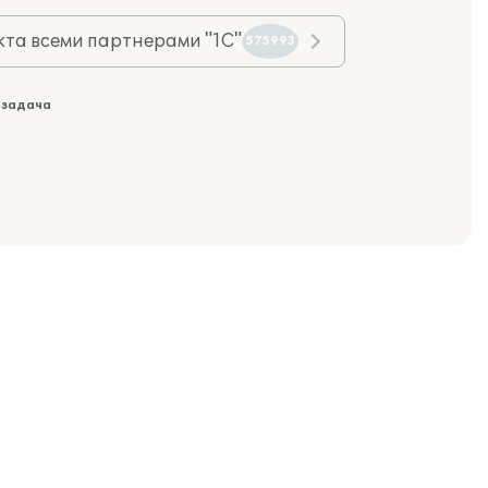
та всеми партнерами "1С"
575993
 задача