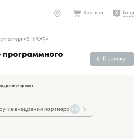
Корзина
Вход
Бухгалтерия 8.ПРОФ»
е программного
К списку
недрение/проект
ругие внедрения партнера
416