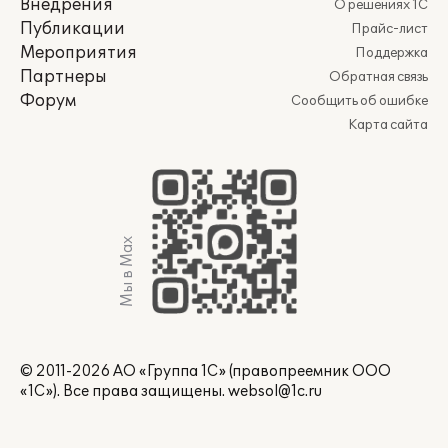
Внедрения
О решениях 1С
Публикации
Прайс-лист
Мероприятия
Поддержка
Партнеры
Обратная связь
Форум
Сообщить об ошибке
Карта сайта
Мы в Max
© 2011-2026 АО «Группа 1С» (правопреемник ООО
«1С»). Все права защищены.
websol@1c.ru