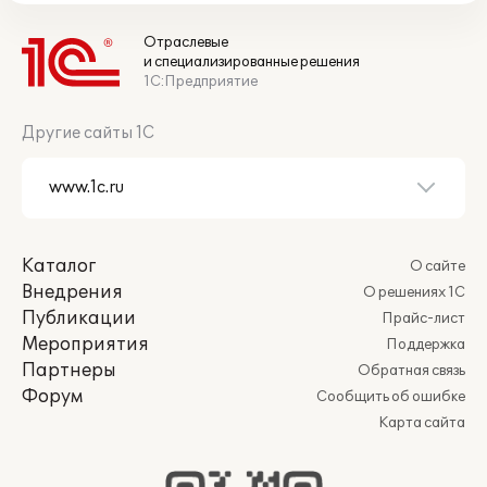
Отраслевые
и специализированные решения
1С:Предприятие
Другие сайты 1С
Каталог
О сайте
Внедрения
О решениях 1С
Публикации
Прайс-лист
Мероприятия
Поддержка
Партнеры
Обратная связь
Форум
Сообщить об ошибке
Карта сайта