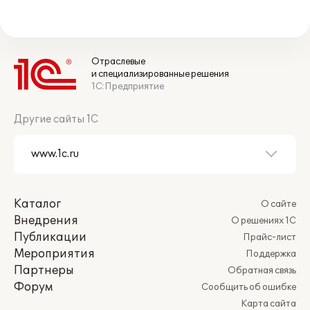
Отраслевые
и специализированные решения
1С:Предприятие
Другие сайты 1С
Каталог
О сайте
Внедрения
О решениях 1С
Публикации
Прайс-лист
Мероприятия
Поддержка
Партнеры
Обратная связь
Форум
Сообщить об ошибке
Карта сайта