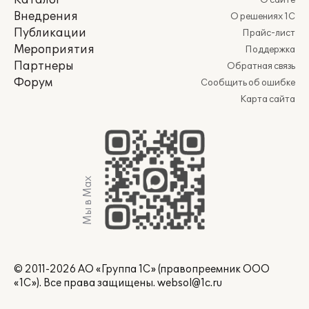
Каталог
О сайте
Внедрения
О решениях 1С
Публикации
Прайс-лист
Мероприятия
Поддержка
Партнеры
Обратная связь
Форум
Сообщить об ошибке
Карта сайта
Мы в Max
© 2011-2026 АО «Группа 1С» (правопреемник ООО
«1С»). Все права защищены.
websol@1c.ru