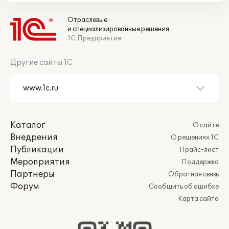
Отраслевые
и специализированные решения
1С:Предприятие
Другие сайты 1С
Каталог
О сайте
Внедрения
О решениях 1С
Публикации
Прайс-лист
Мероприятия
Поддержка
Партнеры
Обратная связь
Форум
Сообщить об ошибке
Карта сайта