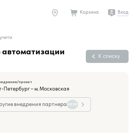
Корзина
Вход
 учета
ю автоматизации
К списку
недрение/проект
т-Петербург – м. Московская
ругие внедрения партнера
6038