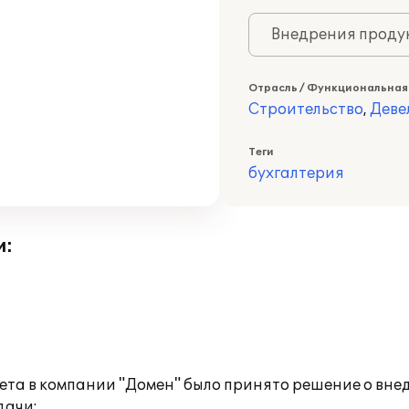
Внедрения продук
Отрасль / Функциональная
Строительство
,
Деве
Теги
бухгалтерия
и:
ета в компании "Домен" было принято решение о вне
дачи: