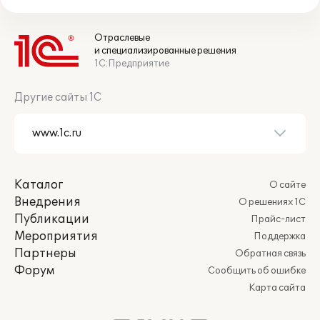
Отраслевые
и специализированные решения
1С:Предприятие
Другие сайты 1С
Каталог
О сайте
Внедрения
О решениях 1С
Публикации
Прайс-лист
Мероприятия
Поддержка
Партнеры
Обратная связь
Форум
Сообщить об ошибке
Карта сайта