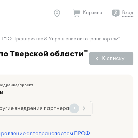
Корзина
Вход
ПП "1С:Предприятие 8. Управление автотранспортом"
по Тверской области"
К списку
недрение/проект
ы"
ругие внедрения партнера
1
Управление автотранспортом ПРОФ