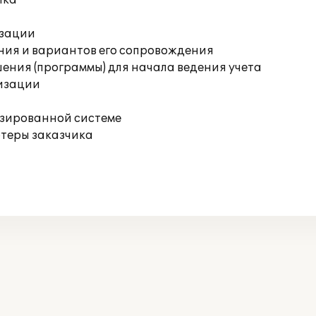
ика
изации
ния и вариантов его сопровождения
ения (программы) для начала ведения учета
изации
изированной системе
ютеры заказчика