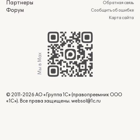
Партнеры
Обратная связь
Форум
Сообщить об ошибке
Карта сайта
Мы в Max
© 2011-2026 АО «Группа 1С» (правопреемник ООО
«1С»). Все права защищены.
websol@1c.ru