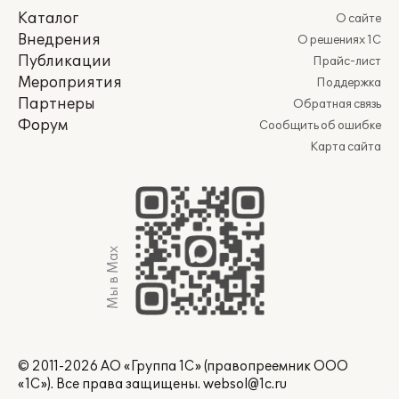
Каталог
О сайте
Внедрения
О решениях 1С
Публикации
Прайс-лист
Мероприятия
Поддержка
Партнеры
Обратная связь
Форум
Сообщить об ошибке
Карта сайта
Мы в Max
© 2011-2026 АО «Группа 1С» (правопреемник ООО
«1С»). Все права защищены.
websol@1c.ru