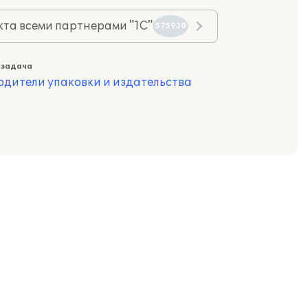
та всеми партнерами "1С"
575930
 задача
одители упаковки и издательства