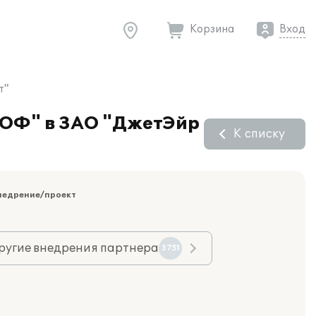
Корзина
Вход
т"
РОФ" в ЗАО "ДжетЭйр
К списку
недрение/проект
ругие внедрения партнера
3751