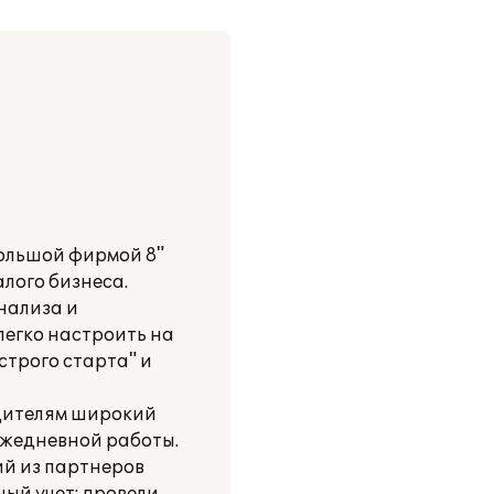
ольшой фирмой 8"
лого бизнеса.
нализа и
легко настроить на
строго старта" и
одителям широкий
ежедневной работы.
й из партнеров