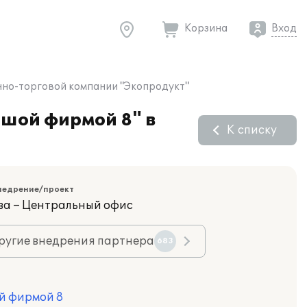
Корзина
Вход
нно-торговой компании "Экопродукт"
ьшой фирмой 8" в
К списку
недрение/проект
ва – Центральный офис
ругие внедрения партнера
683
й фирмой 8