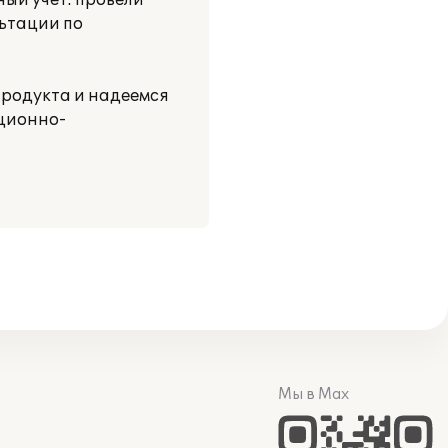
ый учет: провели
ьтации по
родукта и надеемся
ционно-
Мы в Max