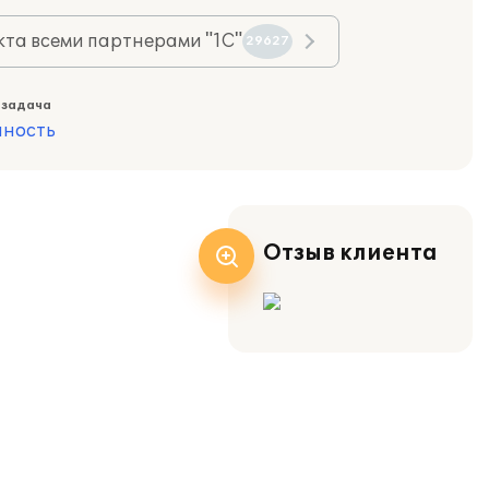
та всеми партнерами "1С"
29627
 задача
ность
Отзыв клиента