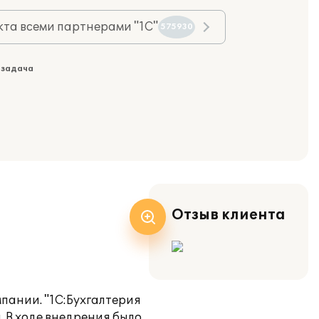
та всеми партнерами "1С"
575930
 задача
Отзыв клиента
мпании. "1С:Бухгалтерия
 В ходе внедрения было