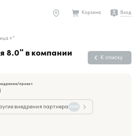
Корзина
Вход
ица +"
я 8.0" в компании
К списку
недрение/проект
Я
ругие внедрения партнера
4693