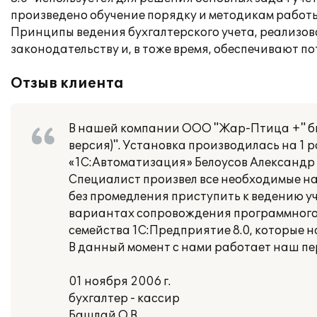
произведено обучение порядку и методикам работ
Принципы ведения бухгалтерского учета, реализо
законодательству и, в тоже время, обеспечивают п
Отзыв клиента
В нашей компании ООО "Жар-Птица +" был
версия)". Установка производилась на 1 
«1С:Автоматизация» Белоусов Александр
Специалист произвел все необходимые н
без промедления приступить к ведению 
вариантах сопровождения программного 
семейства 1С:Предприятие 8.0, которые н
В данный момент с нами работает наш п
01 ноября 2006 г.
бухгалтер - кассир
Башлай О.В.