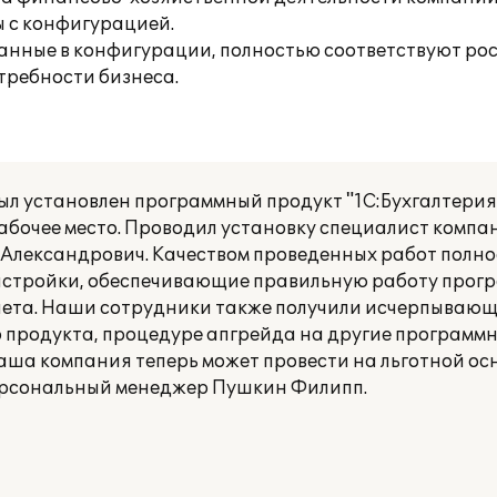
ы с конфигурацией.
ванные в конфигурации, полностью соответствуют ро
отребности бизнеса.
 установлен программный продукт "1С:Бухгалтерия 
рабочее место. Проводил установку специалист компа
 Александрович. Качеством проведенных работ полно
астройки, обеспечивающие правильную работу прог
учета. Наши сотрудники также получили исчерпыва
продукта, процедуре апгрейда на другие программ
аша компания теперь может провести на льготной осн
ерсональный менеджер Пушкин Филипп.