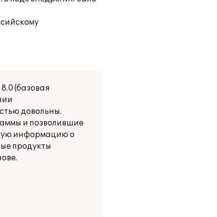
ссийскому
8.0 (базовая
нии
стью довольны.
раммы и позволившие
ющую информацию о
ные продукты
ове.