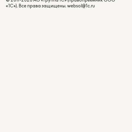
© 2011-2026 АО «Группа 1С» (правопреемник ООО
«1С»). Все права защищены.
websol@1c.ru