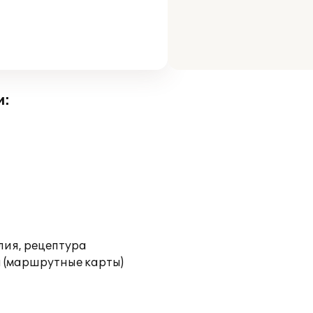
и:
лия, рецептура
 (маршрутные карты)