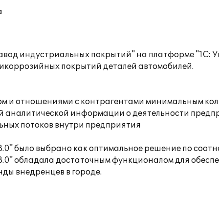
а
авод индустриальных покрытий" на платформе "1С: 
тикоррозийных покрытий деталей автомобилей.
ом и отношениями с контрагентами минимальным ко
той аналитической информации о деятельности предп
ьных потоков внутри предприятия
.0" было выбрано как оптимальное решение по соотн
8.0" обладала достаточным функционалом для обесп
ды внедренцев в городе.