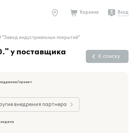
Корзина
Вход
О "Завод индустриальных покрытий"
." у поставщика
К списку
недрение/проект
ругие внедрения партнера
 задача