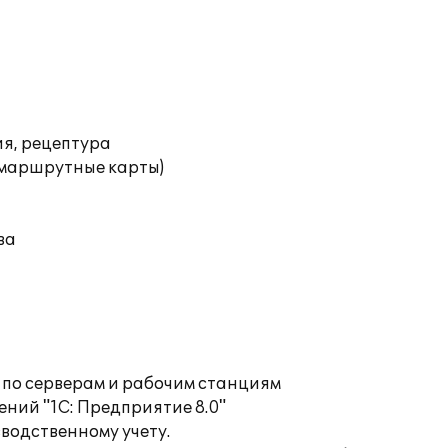
ия, рецептура
(маршрутные карты)
ва
 по серверам и рабочим станциям
ений "1С: Предприятие 8.0"
водственному учету.