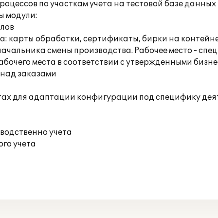
роцессов по участкам учета на тестовой базе данных
ы модули:
алов
: карты обработки, сертификаты, бирки на контейнер
, начальника смены производства. Рабочее место - 
абочего места в соответствии с утвержденными бизн
 над заказами
тах для адаптации конфигурации под специфику де
водственно учета
ого учета