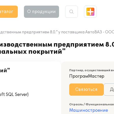
аталог
О продукции
дственным предприятием 8.0." у поставщика АвтоВАЗ - ОО
изводственным предприятием 8.0
иальных покрытий"
тий"
Партнер, осуществивший в
ПрограмМастер
Связаться
Д
t SQL Server)
Отрасль / Функциональная
Машиностроение