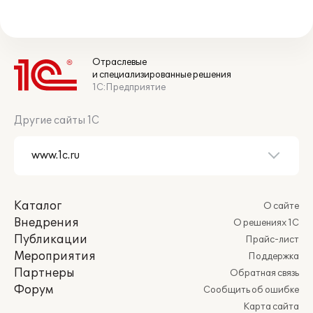
Отраслевые
и специализированные решения
1С:Предприятие
Другие сайты 1С
Каталог
О сайте
Внедрения
О решениях 1С
Публикации
Прайс-лист
Мероприятия
Поддержка
Партнеры
Обратная связь
Форум
Сообщить об ошибке
Карта сайта