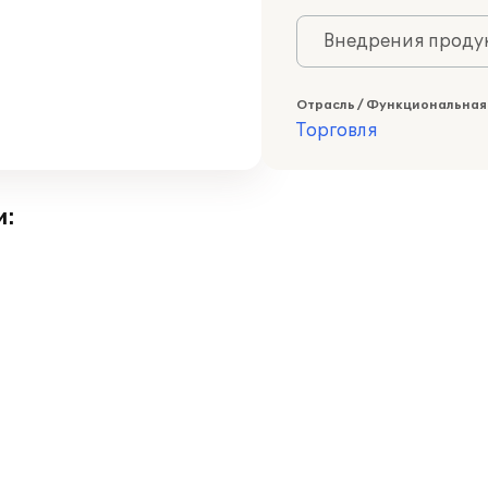
Внедрения продук
Отрасль / Функциональная
Торговля
и: