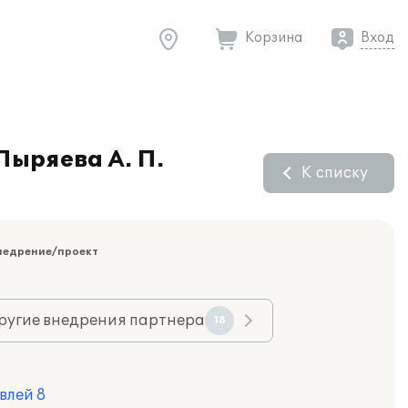
Корзина
Вход
Пыряева А. П.
К списку
недрение/проект
ругие внедрения партнера
18
влей 8