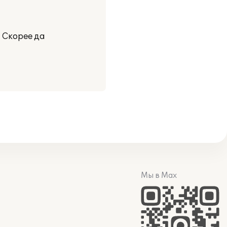
 Скорее да
Мы в Max