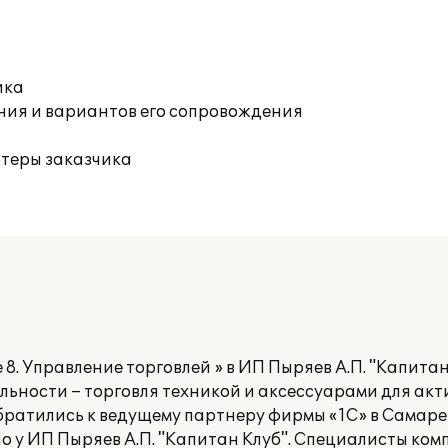
ика
ния и вариантов его сопровождения
ютеры заказчика
8. Управление торговлей » в ИП Пыряев А.П. "Капитан
ельности – торговля техникой и аксессуарами для акт
братились к ведущему партнеру фирмы «1С» в Самар
о у ИП Пыряев А.П. "Капитан Клуб". Специалисты ко