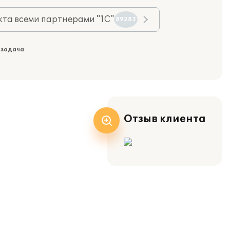
та всеми партнерами "1С"
89283
 задача
Отзыв клиента