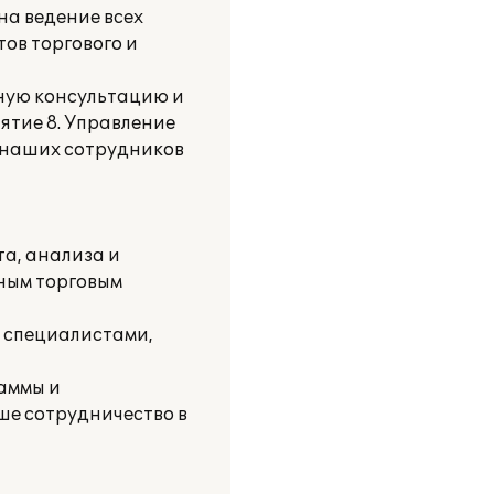
на ведение всех
ов торгового и
ную консультацию и
ятие 8. Управление
л наших сотрудников
та, анализа и
ным торговым
д специалистами,
аммы и
ше сотрудничество в