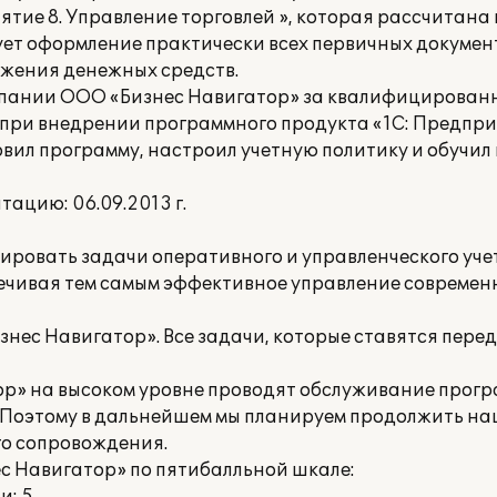
тие 8. Управление торговлей », которая рассчитана 
ет оформление практически всех первичных документ
ижения денежных средств.
мпании ООО «Бизнес Навигатор» за квалифицирован
при внедрении программного продукта «1С: Предпри
овил программу, настроил учетную политику и обучи
ацию: 06.09.2013 г.
ировать задачи оперативного и управленческого уче
ечивая тем самым эффективное управление современ
ес Навигатор». Все задачи, которые ставятся пере
р» на высоком уровне проводят обслуживание прогр
 Поэтому в дальнейшем мы планируем продолжить на
о сопровождения.
 Навигатор» по пятибалльной шкале: