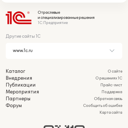
Отраслевые
и специализированные решения
1С:Предприятие
Другие сайты 1С
Каталог
О сайте
Внедрения
О решениях 1С
Публикации
Прайс-лист
Мероприятия
Поддержка
Партнеры
Обратная связь
Форум
Сообщить об ошибке
Карта сайта