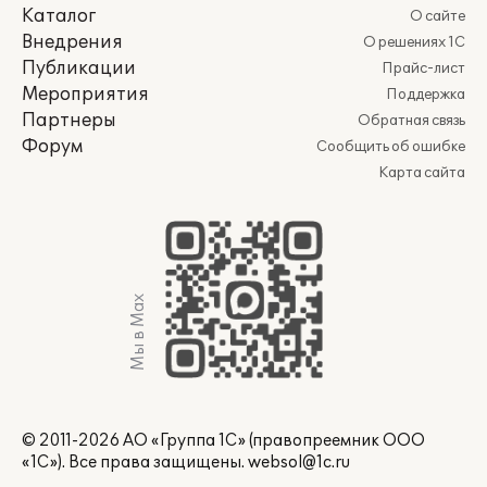
Каталог
О сайте
Внедрения
О решениях 1С
Публикации
Прайс-лист
Мероприятия
Поддержка
Партнеры
Обратная связь
Форум
Сообщить об ошибке
Карта сайта
Мы в Max
© 2011-2026 АО «Группа 1С» (правопреемник ООО
«1С»). Все права защищены.
websol@1c.ru