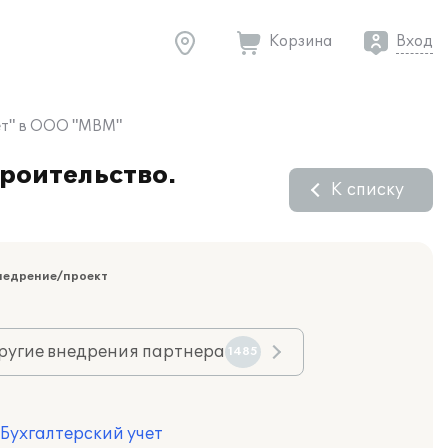
Корзина
Вход
чет" в ООО "МВМ"
роительство.
К списку
недрение/проект
ругие внедрения партнера
1485
 Бухгалтерский учет