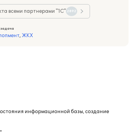
та всеми партнерами "1С"
2892
 задача
лопмент
,
ЖКХ
состояния информационной базы, создание