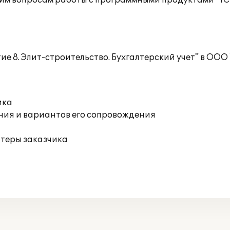
им вопросам работы с программными продуктами "1С
е 8. Элит-строительство. Бухгалтерский учет" в ООО
ика
ния и вариантов его сопровождения
ютеры заказчика