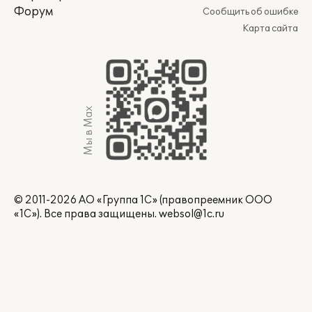
Форум
Сообщить об ошибке
Карта сайта
Мы в Max
© 2011-2026 АО «Группа 1С» (правопреемник ООО
«1С»). Все права защищены.
websol@1c.ru