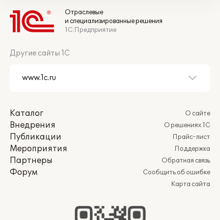
Отраслевые
и специализированные решения
1С:Предприятие
Другие сайты 1С
Каталог
О сайте
Внедрения
О решениях 1С
Публикации
Прайс-лист
Мероприятия
Поддержка
Партнеры
Обратная связь
Форум
Сообщить об ошибке
Карта сайта