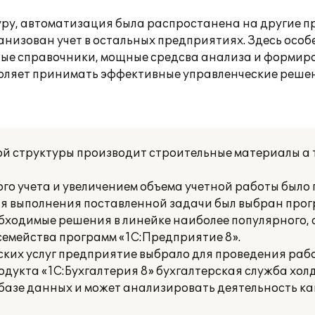
уру, автоматизация была распростанена на другие п
низован учет в остальных предприятиях. Здесь осо
ные справочники, мощные средсва анализа и формир
зволяет принимать эффективные управленческие реше
й структуры производит строительные материалы а 
ого учета и увеличением объема учетной работы было
ля выполнения поставленной задачи был выбран про
бходимые решения в линейке наиболее популярного, 
емейства программ «1С:Предприятие 8».
ских услуг предприятие выбрало для проведения ра
дукта «1С:Бухгалтерия 8» бухгалтерская служба холд
базе данных и может анализировать деятельность ка