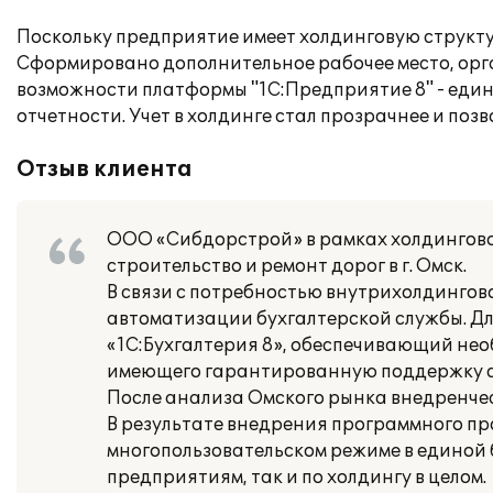
Поскольку предприятие имеет холдинговую структ
Сформировано дополнительное рабочее место, орга
возможности платформы "1С:Предприятие 8" - еди
отчетности. Учет в холдинге стал прозрачнее и по
Отзыв клиента
ООО «Сибдорстрой» в рамках холдингово
строительство и ремонт дорог в г. Омск.
В связи с потребностью внутрихолдингов
автоматизации бухгалтерской службы. Д
«1С:Бухгалтерия 8», обеспечивающий нео
имеющего гарантированную поддержку с
После анализа Омского рынка внедренче
В результате внедрения программного про
многопользовательском режиме в единой 
предприятиям, так и по холдингу в целом.