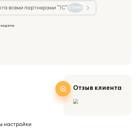
та всеми партнерами "1С"
575993
 задача
Отзыв клиента
ны настройки