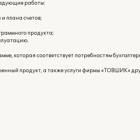
ледующие работы:
и плана счетов;
граммного продукта;
плуатацию.
амме, которая соответствует потребностям бухгалте
енный продукт, а также услуги фирмы «ТОВШИК» др