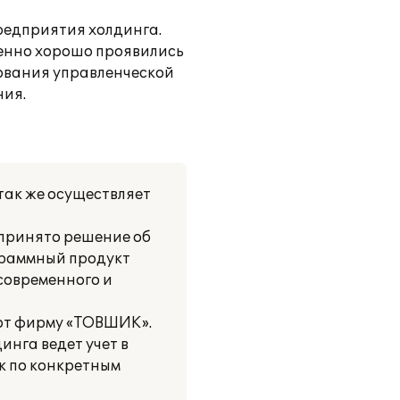
редприятия холдинга.
бенно хорошо проявились
ования управленческой
ния.
так же осуществляет
 принято решение об
граммный продукт
современного и
бот фирму «ТОВШИК».
инга ведет учет в
к по конкретным