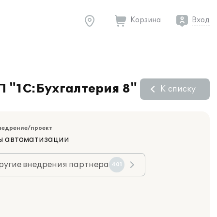
Корзина
Вход
П "1С:Бухгалтерия 8"
К списку
недрение/проект
ы автоматизации
ругие внедрения партнера
401