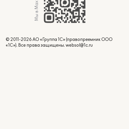
Мы в Max
© 2011-2026 АО «Группа 1С» (правопреемник ООО
«1С»). Все права защищены.
websol@1c.ru