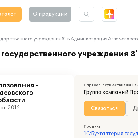
аталог
О продукции
ударственного учреждения 8" в Администрация Агломазовск
 государственного учреждения 8
азования -
Партнер, осуществивший в
Сасовского
Группа компаний П
области
юнь 2012
Связаться
Д
Продукт
1С:Бухгалтерия госу