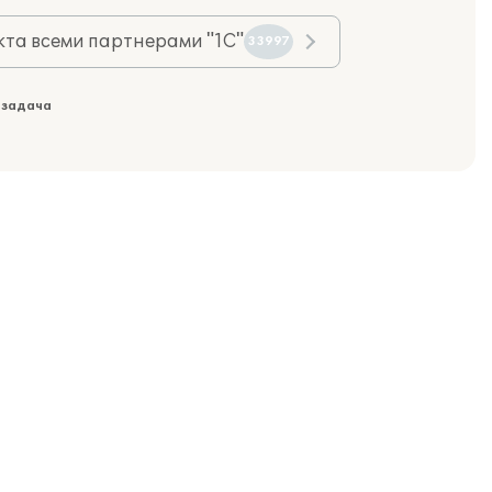
та всеми партнерами "1С"
33997
 задача