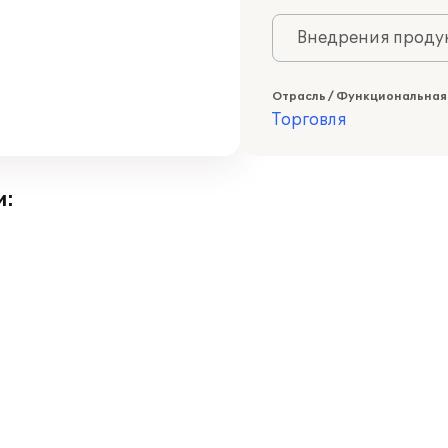
Внедрения продук
Отрасль / Функциональная
Торговля
и: