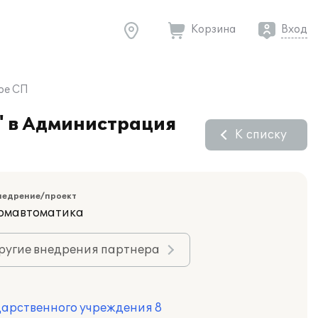
Корзина
Вход
ое СП
" в Администрация
К списку
недрение/проект
ромавтоматика
ругие внедрения партнера
дарственного учреждения 8